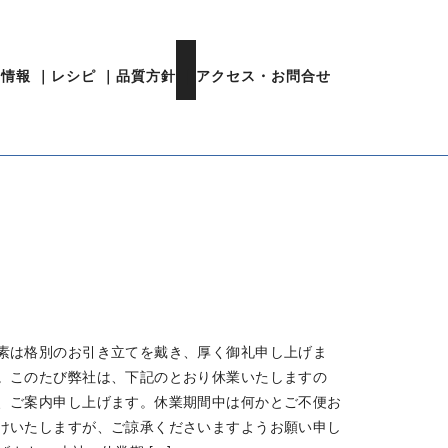
用情報
｜
レシピ
｜
品質方針
｜
アクセス・お問合せ
素は格別のお引き立てを戴き、厚く御礼申し上げま
。このたび弊社は、下記のとおり休業いたしますの
、ご案内申し上げます。休業期間中は何かとご不便お
けいたしますが、ご諒承くださいますようお願い申し