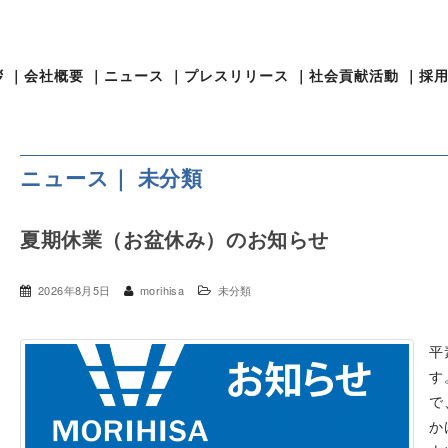
拶
｜
会社概要
｜
ニュース
｜
プレスリリース
｜
社会貢献活動
｜
採
ニュース｜ 未分類
夏期休業（お盆休み）のお知らせ
2026年8月5日
morihisa
未分類
平
す
で
か