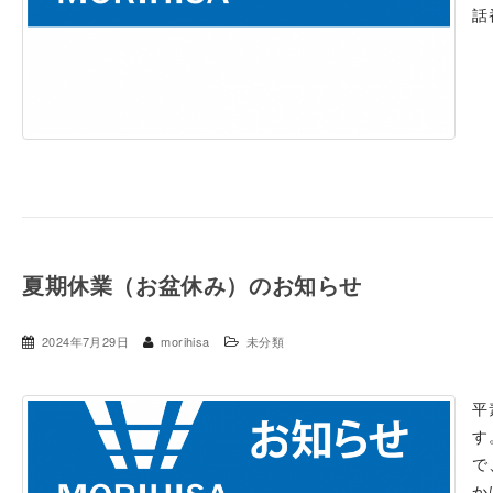
話番
夏期休業（お盆休み）のお知らせ
2024年7月29日
morihisa
未分類
平
す
で
か