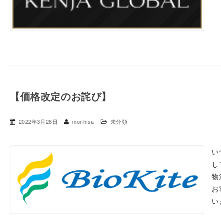
【価格改定のお詫び】
2022年3月28日
morihisa
未分類
い
し
物
お
い